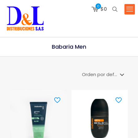
0
$0
Babaria Men