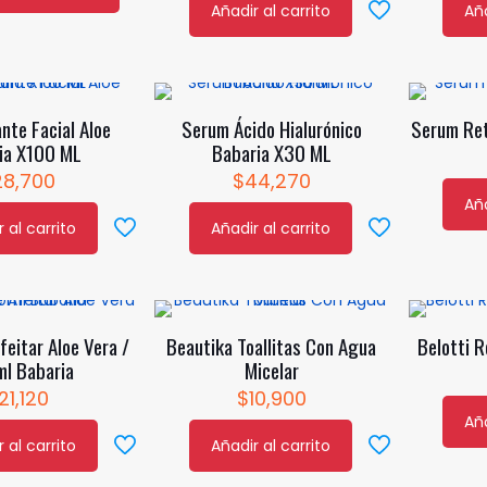
Añadir al carrito
Aña
ante Facial Aloe
Serum Ácido Hialurónico
Serum Ret
ia X100 ML
Babaria X30 ML
28,700
$
44,270
Aña
 al carrito
Añadir al carrito
eitar Aloe Vera /
Beautika Toallitas Con Agua
Belotti R
l Babaria
Micelar
21,120
$
10,900
Aña
 al carrito
Añadir al carrito