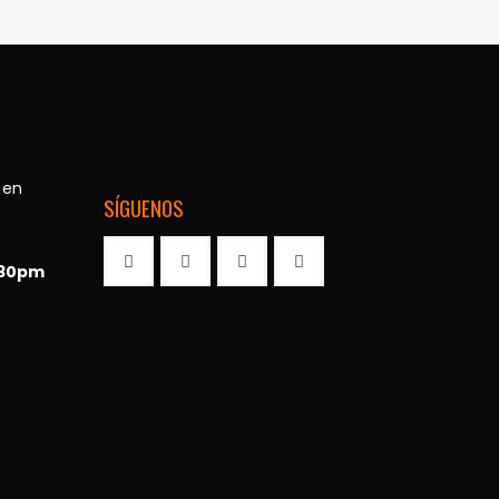
 en
SÍGUENOS
:30pm