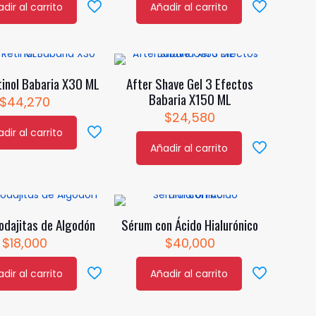
dir al carrito
Añadir al carrito
inol Babaria X30 ML
After Shave Gel 3 Efectos
Babaria X150 ML
$
44,270
$
24,580
dir al carrito
Añadir al carrito
odajitas de Algodón
Sérum con Ácido Hialurónico
$
18,000
$
40,000
dir al carrito
Añadir al carrito