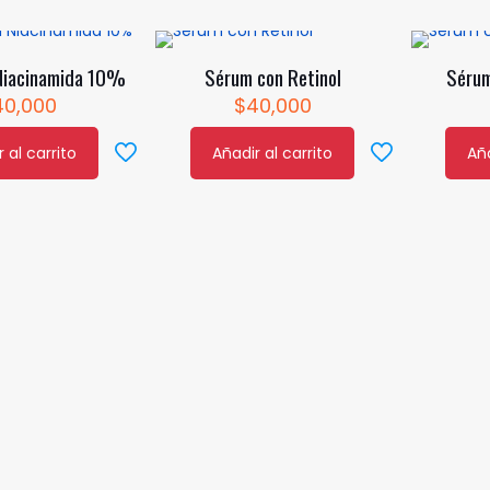
Niacinamida 10%
Sérum con Retinol
Sérum
40,000
$
40,000
 al carrito
Añadir al carrito
Aña