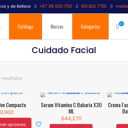
os y de Belleza
+57 315 633 1750
601 823 7755
marke
0
o
Catálogo
Marcas
Categorías
Cuidado Facial
 resultados
lvo Compacto
Serum Vitamina C Babaria X30
Crema Fac
ML
Ba
10,900
$
44,270
onar opciones