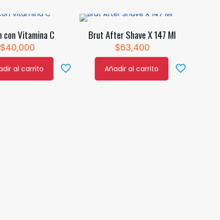
 con Vitamina C
Brut After Shave X 147 Ml
$
40,000
$
63,400
dir al carrito
Añadir al carrito