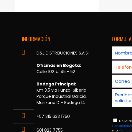
INFORMACIÓN
FORMULA
D&L DISTRIBUCIONES S.A.S:
Oficinas en Bogotá:
Calle 102 # 45 - 52
Bodega Principal:
Km 3.5 via Funza-Siberia
Parque Industrial Galicia,
Manzana D - Bodega 14
+57 315 633 1750
He leíd
Condicione
601 823 7755
y la
Polític