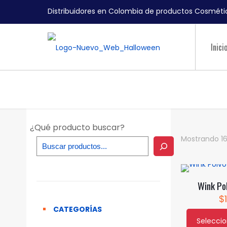
Distribuidores en Colombia de productos Cosmétic
Inici
¿Qué producto buscar?
Mostrando 16
Wink Po
$
CATEGORÍAS
Selecci
Este