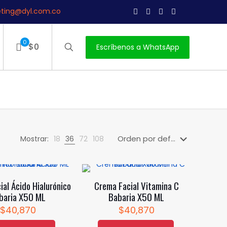
ting@dyl.com.co
0
$0
Escríbenos a WhatsApp
Mostrar:
18
36
72
108
ial Ácido Hialurónico
Crema Facial Vitamina C
baria X50 ML
Babaria X50 ML
$
40,870
$
40,870