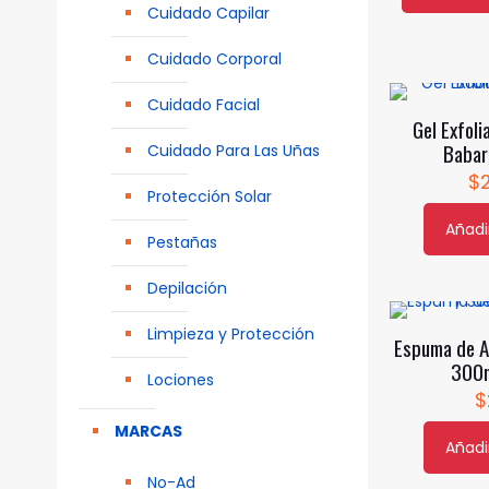
Cuidado Capilar
producto
tiene
Cuidado Corporal
múltiples
Cuidado Facial
variantes.
Gel Exfoli
Las
Babar
Cuidado Para Las Uñas
opciones
$
se
Protección Solar
pueden
Añadir
Pestañas
elegir
en
Depilación
la
página
Limpieza y Protección
Espuma de Af
de
300m
Lociones
producto
$
MARCAS
Añadir
No-Ad