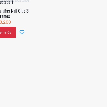
gotado
 uñas Nail Glue 3
ramos
3,200
er más