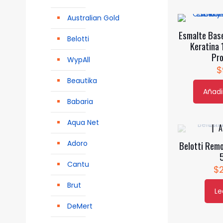
en
tiene
Australian Gold
la
múltiples
Esmalte Base
página
variantes.
Belotti
Keratina 
de
Las
Pro
WypAll
producto
opciones
$
se
Beautika
pueden
Añadir
elegir
Babaria
en
Aqua Net
la
A
página
Adoro
Belotti Rem
de
producto
Cantu
$
Brut
Le
DeMert