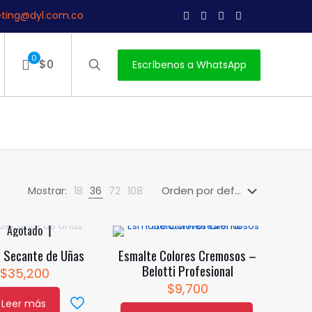
ting@dyl.com.co
0
$0
Escríbenos a WhatsApp
Mostrar:
18
36
72
108
Agotado
 Secante de Uñas
Esmalte Colores Cremosos –
Belotti Profesional
$
35,200
$
9,700
Leer más