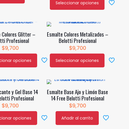
Seleccionar opciones
Este
producto
tiene
múltiples
 Colores Glitter –
Esmalte Colores Metalizados –
variantes.
tti Profesional
Belotti Profesional
Las
$
9,700
$
9,700
opciones
se
cionar opciones
Seleccionar opciones
pueden
Este
o
elegir
producto
en
tiene
s
la
múltiples
ecante y Gel Base 14
Esmalte Base Ajo y Limón Base
.
página
variantes.
elotti Profesional
14 Free Belotti Profesional
de
Las
$
9,700
$
9,700
s
producto
opciones
se
cionar opciones
Añadir al carrito
pueden
o
elegir