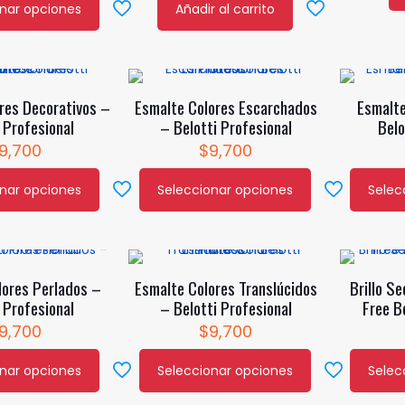
onar opciones
Añadir al carrito
res Decorativos –
Esmalte Colores Escarchados
Esmalte
 Profesional
– Belotti Profesional
Belo
9,700
$
9,700
onar opciones
Seleccionar opciones
Selec
Este
Este
producto
product
tiene
tiene
múltiples
múltiple
lores Perlados –
Esmalte Colores Translúcidos
Brillo S
variantes.
variantes
 Profesional
– Belotti Profesional
Free B
Las
Las
9,700
$
9,700
opciones
opcione
se
se
onar opciones
Seleccionar opciones
Selec
pueden
Este
pueden
Este
elegir
producto
elegir
product