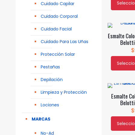
Selecci
Cuidado Capilar
Este
producto
Cuidado Corporal
tiene
múltiples
Cuidado Facial
Esmalte Colo
variantes.
Belotti
Cuidado Para Las Uñas
Las
$
opciones
Protección Solar
se
Selecci
pueden
Este
Pestañas
elegir
producto
Depilación
en
tiene
la
múltiples
Limpieza y Protección
Esmalte Co
página
variantes.
Belotti
de
Las
Lociones
$
producto
opciones
MARCAS
se
Selecci
pueden
Este
No-Ad
elegir
producto