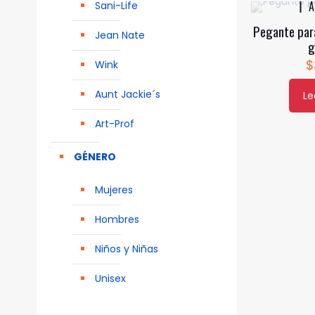
A
Sani-Life
Pegante para
Jean Nate
g
$
Wink
Aunt Jackie´s
Le
Art-Prof
GÉNERO
Mujeres
Hombres
Niños y Niñas
Unisex