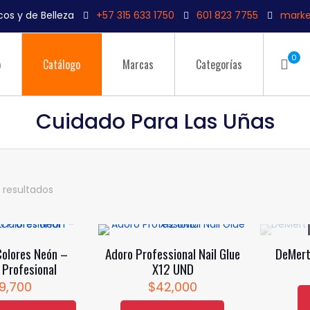
os y de Belleza
+57 315 633 1750
601 823 7755
marke
0
o
Catálogo
Marcas
Categorías
Cuidado Para Las Uñas
 resultados
Colores Neón –
Adoro Professional Nail Glue
DeMert
 Profesional
X12 UND
9,700
$
42,000