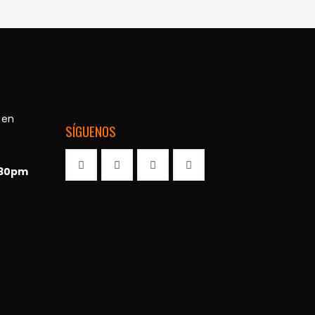
 en
SÍGUENOS
:30pm