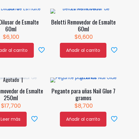
en
s
la
 Dilusor de Esmalte
Belotti Removedor de Esmalte
.
página
60ml
60ml
de
$
6,100
$
6,600
o
s
producto
dir al carrito
Añadir al carrito
Agotado
emovedor de Esmalte
Pegante para uñas Nail Glue 7
250ml
gramos
o
$
17,700
$
8,700
Leer más
Añadir al carrito