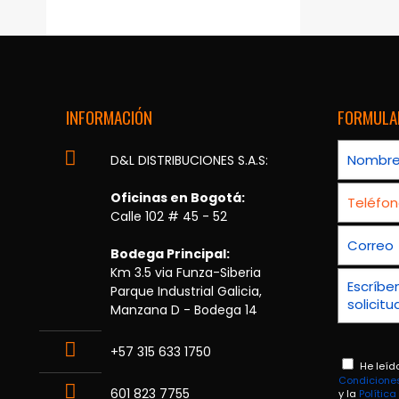
INFORMACIÓN
FORMULA
D&L DISTRIBUCIONES S.A.S:
Oficinas en Bogotá:
Calle 102 # 45 - 52
Bodega Principal:
Km 3.5 via Funza-Siberia
Parque Industrial Galicia,
Manzana D - Bodega 14
+57 315 633 1750
He leíd
Condicione
601 823 7755
y la
Polític