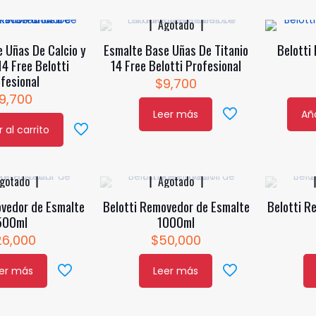
en
tiene
en
tiene
Agotado
la
múltiples
la
múltiple
 Uñas De Calcio y
Esmalte Base Uñas De Titanio
Belotti
página
variantes.
página
variantes
14 Free Belotti
14 Free Belotti Profesional
de
Las
de
Las
fesional
$
9,700
producto
opciones
product
opcione
9,700
se
se
Leer más
Aña
pueden
pueden
 al carrito
elegir
elegir
en
en
la
la
gotado
Agotado
página
página
ovedor de Esmalte
Belotti Removedor de Esmalte
Belotti R
de
de
500ml
1000ml
producto
product
26,000
$
50,000
er más
Leer más