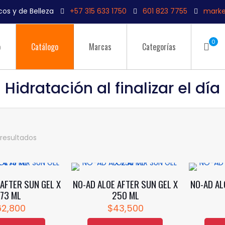
os y de Belleza
+57 315 633 1750
601 823 7755
marke
0
o
Catálogo
Marcas
Categorías
Hidratación al finalizar el día
resultados
AFTER SUN GEL X
NO-AD ALOE AFTER SUN GEL X
NO-AD AL
73 ML
250 ML
62,800
$
43,500