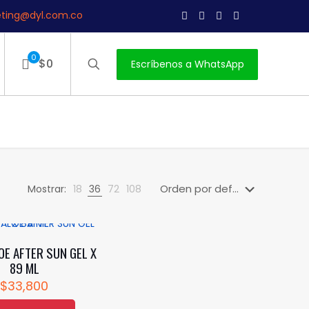
ting@dyl.com.co
0
$0
Escríbenos a WhatsApp
Mostrar:
18
36
72
108
OE AFTER SUN GEL X
89 ML
$
33,800