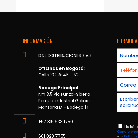
INFORMACIÓN
FORMULA
D&L DISTRIBUCIONES S.A.S:
Oficinas en Bogotá:
Calle 102 # 45 - 52
Bodega Principal:
Km 3.5 via Funza-Siberia
Parque Industrial Galicia,
Manzana D - Bodega 14
+57 315 633 1750
He leíd
Condicione
601 823 7755
y la
Polític