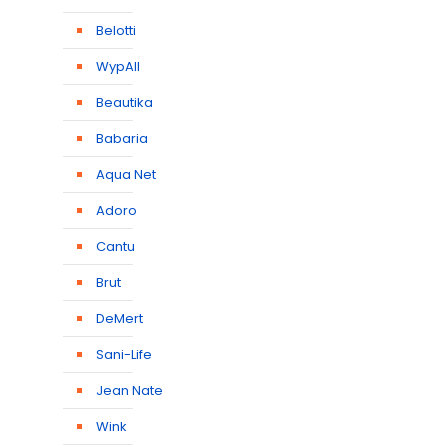
Belotti
WypAll
Beautika
Babaria
Aqua Net
Adoro
Cantu
Brut
DeMert
Sani-Life
Jean Nate
Wink