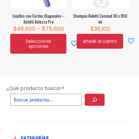
Cepillos con Cerdas Diagonales –
Shampoo Belotti Coconut Oil x 850
Belotti Belezza Pro
ml
Price
$
46,600
–
$
75,600
$
36,100
range:
$46,600
Seleccionar
Añadir al carrito
through
opciones
Este
$75,600
producto
tiene
múltiples
variantes.
Las
opciones
se
¿Qué producto buscar?
pueden
elegir
en
la
página
de
producto
CATEGORÍAS