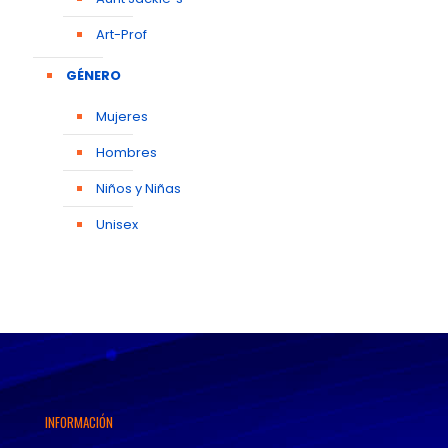
Art-Prof
GÉNERO
Mujeres
Hombres
Niños y Niñas
Unisex
INFORMACIÓN