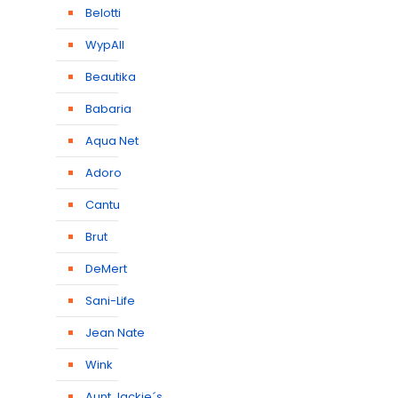
Belotti
WypAll
Beautika
Babaria
Aqua Net
Adoro
Cantu
Brut
DeMert
Sani-Life
Jean Nate
Wink
Aunt Jackie´s