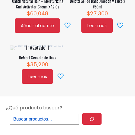
Cantu Natural Hair – Moisturizing
Belotti Gel de Baño Algodón y Talco x
Curl Activator Cream X 12 Oz
750ml
$
60,048
$
27,300
Añadir al carrito
Leer más
Agotado
DeMert Secante de Uñas
$
35,200
Leer más
¿Qué producto buscar?