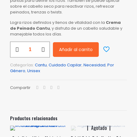
puntas para definir los rizos. También se puede aplicar
sobre el cabello seco para reactivar rizos, refrescar
peinados, trenzas o twists.
Logra rizos definidos y llenos de vitalidad con la
Crema
de Peinado Cantu
, y disfruta de un cabello saludable y
manejable todos los días.
Cantu
Añadir al carrito
Care
For
Kids
Categorías:
Cantu
,
Cuidado Capilar
,
Necesidad
,
Por
-
Género
,
Unisex
Curling
Cream
X
Compartir
227
Gr
cantidad
Productos relacionados
Agotado