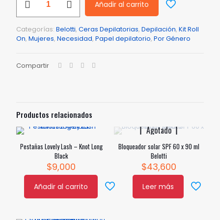
Añadir al carrito
Paper
For
Wax
Categorías:
Belotti
,
Ceras Depilatorias
,
Depilación
,
Kit Roll
Super
On
,
Mujeres
,
Necesidad
,
Papel depilatorio
,
Por Género
x
Und
cantidad
Compartir
Productos relacionados
Agotado
Pestañas Lovely Lash – Knot Long
Bloqueador solar SPF 60 x 90 ml
Black
Belotti
$
9,000
$
43,600
Añadir al carrito
Leer más