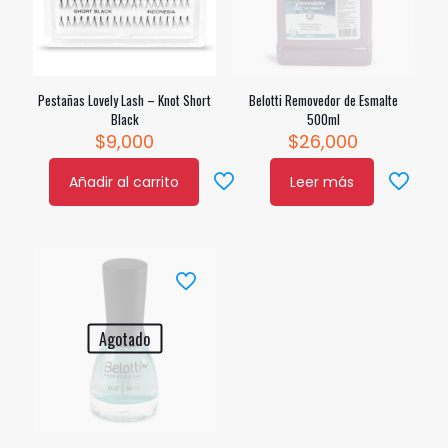
Pestañas Lovely Lash – Knot Short
Belotti Removedor de Esmalte
Black
500ml
$
9,000
$
26,000
Añadir al carrito
Leer más
Agotado