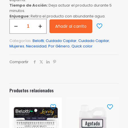
Tiempo de Acción:
Deja actuar el producto durante 5
minutos.
Enjuague:
Retira el producto con abundante agua.
Belotti
Añadir al carrito
Quick
Color
Tintura
Categorías:
Belotti
,
Cuidado Capilar
,
Cuidado Capilar
,
En
Mujeres
,
Necesidad
,
Por Género
,
Quick color
Crema
-
Caja
Compartir
de
12
Unidades
–
Chocolate
Productos relacionados
cantidad
Agotado