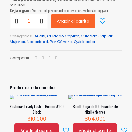
minutos.
Enjuague:
Retira el producto con abundante agua.
Belotti
Añadir al carrito
Quick
Color
Tintura
Categorías:
Belotti
,
Cuidado Capilar
,
Cuidado Capilar
,
En
Mujeres
,
Necesidad
,
Por Género
,
Quick color
Crema
-
Caja
Compartir
de
24
Unidades
–
Castaño
Productos relacionados
Oscuro
cantidad
Pestañas Lovely Lash – Human #160
Belotti Caja de 100 Guantes de
Black
Nitrilo Negros
$
10,000
$
54,000
Añadir al carrito
Añadir al carrito