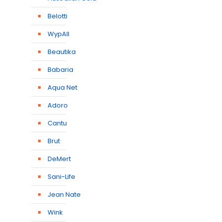
Belotti
WypAll
Beautika
Babaria
Aqua Net
Adoro
Cantu
Brut
DeMert
Sani-Life
Jean Nate
Wink