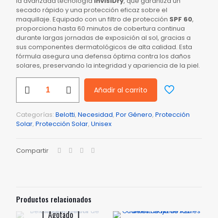
la avanzada tecnología
InvisiDry
, que garantiza un
secado rápido y una protección eficaz sobre el
maquillaje. Equipado con un filtro de protección
SPF 60
,
proporciona hasta 60 minutos de cobertura continua
durante largas jornadas de exposición al sol, gracias a
sus componentes dermatológicos de alta calidad. Esta
fórmula asegura una defensa óptima contra los daños
solares, preservando la integridad y apariencia de la piel.
Bloqueador
Añadir al carrito
SPF
60
Caja
Categorías:
Belotti
,
Necesidad
,
Por Género
,
Protección
24
Solar
,
Protección Solar
,
Unisex
Unidades
de
10ml
Compartir
Belotti
cantidad
Productos relacionados
Agotado