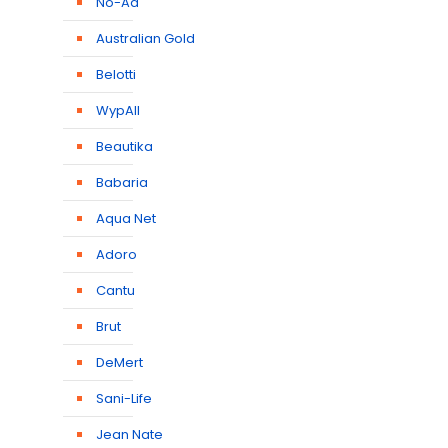
No-Ad
Australian Gold
Belotti
WypAll
Beautika
Babaria
Aqua Net
Adoro
Cantu
Brut
DeMert
Sani-Life
Jean Nate