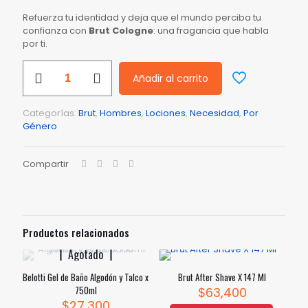
Refuerza tu identidad y deja que el mundo perciba tu
confianza con
Brut Cologne
: una fragancia que habla
por ti.
Brut
Añadir al carrito
Colonia
Clásica
X
Categorías:
Brut
,
Hombres
,
Lociones
,
Necesidad
,
Por
147
Género
Ml
cantidad
Compartir
Productos relacionados
Agotado
Belotti Gel de Baño Algodón y Talco x
Brut After Shave X 147 Ml
750ml
$
63,400
$
27,300