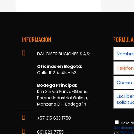
INFORMACIÓN
FORMULA
D&L DISTRIBUCIONES S.A.S:
Oficinas en Bogotá:
Calle 102 # 45 - 52
Bodega Principal:
Km 3.5 via Funza-Siberia
Parque Industrial Galicia,
Manzana D - Bodega 14
+57 315 633 1750
He leíd
Condicione
601 823 7755
y la
Polític