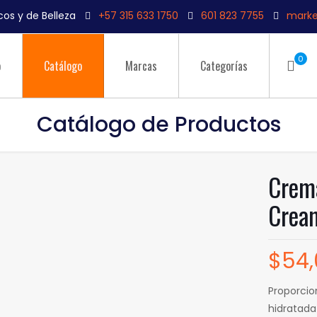
os y de Belleza
+57 315 633 1750
601 823 7755
marke
0
o
Catálogo
Marcas
Categorías
Catálogo de Productos
Crema
Cream
$
54
Proporcio
hidratada