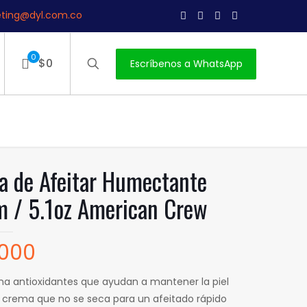
ting@dyl.com.co
0
$0
Escríbenos a WhatsApp
 de Afeitar Humectante
 / 5.1oz American Crew
,000
na antioxidantes que ayudan a mantener la piel
 crema que no se seca para un afeitado rápido