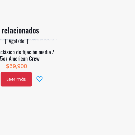
 relacionados
Agotado
clásico de fijación media /
45oz American Crew
$
69,900
Leer más