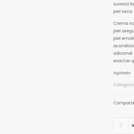
suaviza la
piel seca.
Crema no 
piel aseg
piel emol
acondicio
adicional
exactas q
Agotado
Categorí
Comparti
V