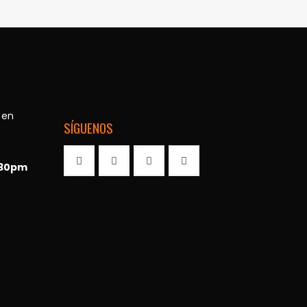
 en
SÍGUENOS
:30pm