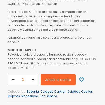
CABELLO. PROTECTOR DEL COLOR
El extracto de Cebolla es rico en su composición en
compuestos de azufre, compuestos fenólicos y
flavonoides, que le confieren propiedades antioxidantes,
purificantes, antiirritantes, de protección del color del
cabello y estimulantes del crecimiento capilar.
Además contiene filtro solar para proteger el color del
cabello.
MODO DE EMPLEO
Pulverizar sobre el cabello húmedo recién lavado y
secado con toalla, masajear a continuación y SECAR CON
SECADOR para fijar los ingredientes activos sobre el
cabello. Moldear.
Mascarilla
Añadir al carrito
Capilar
de
Cebolla
Categorías:
Babaria
,
Cuidado Capilar
,
Cuidado Capilar
,
Babaria
Mujeres
,
Necesidad
,
Por Género
X400
ML