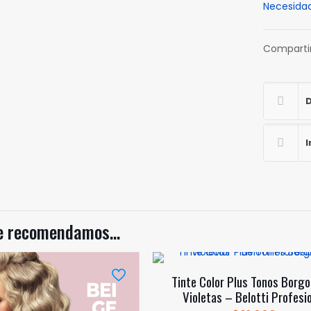
Necesida
Chocolat
–
Belotti
Comparti
Profesion
cantidad
D
I
te recomendamos…
Tinte Color Plus Tonos Borg
Violetas – Belotti Profesi