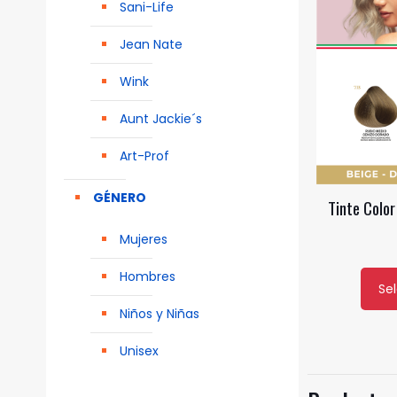
Sani-Life
Jean Nate
Wink
Aunt Jackie´s
Art-Prof
GÉNERO
Tinte Color
Mujeres
Hombres
Se
Este
Niños y Niñas
produ
tiene
Unisex
múlti
varian