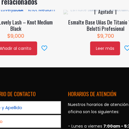
 relacionados
nes
Agotado
Lovely Lash – Knot Medium
Esmalte Base Uñas De Titanio 
en
Black
Belotti Profesional
$
9,000
$
9,700
Añadir al carrito
Leer más
a
cto
RIO DE CONTACTO
HORARIOS DE ATENCIÓN
Nuestros horarios de atención
oficina son los siguientes:
- Lunes a viernes
7:00am - 5