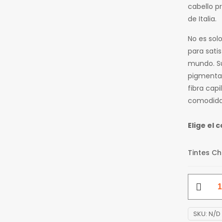
cabello p
de Italia.
No es sol
para satis
mundo. Su
pigmentac
fibra capi
comodidad
Elige el 
Tintes C
Tinte
Color
Plus
SKU:
N/D
Tonos