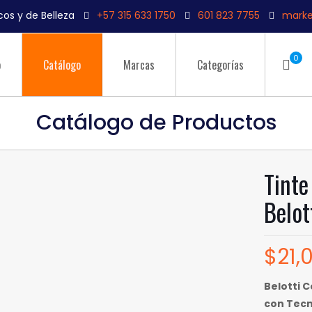
os y de Belleza
+57 315 633 1750
601 823 7755
marke
0
o
Catálogo
Marcas
Categorías
Catálogo de Productos
Tinte
Belot
$
21,
Belotti 
con Tecn