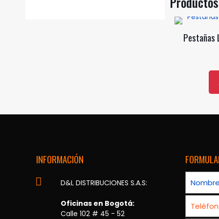
Productos
Las
opcio
se
Pestañas 
pued
elegir
en
la
págin
de
produ
INFORMACIÓN
FORMULA
D&L DISTRIBUCIONES S.A.S:
Oficinas en Bogotá:
Calle 102 # 45 - 52