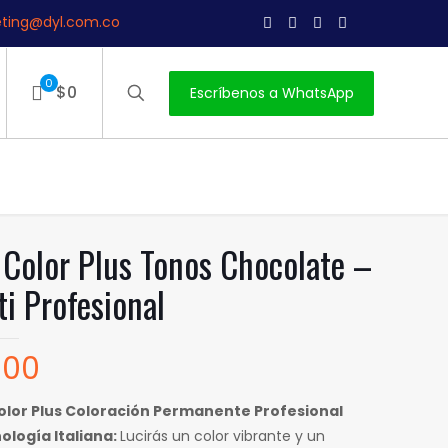
ting@dyl.com.co
0
$0
Escríbenos a WhatsApp
 Color Plus Tonos Chocolate –
ti Profesional
000
Color Plus Coloración Permanente Profesional
ología Italiana:
Lucirás un color vibrante y un