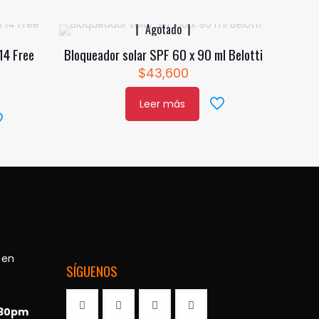
Agotado
14 Free
Bloqueador solar SPF 60 x 90 ml Belotti
$
43,600
Leer más
 en
SÍGUENOS
:30pm