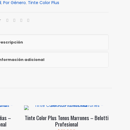
d
,
Por Género
,
Tinte Color Plus
e
r
al
escripción
nformación adicional
oñas –
Tinte Color Plus Tonos Marrones – Belotti
onal
Profesional