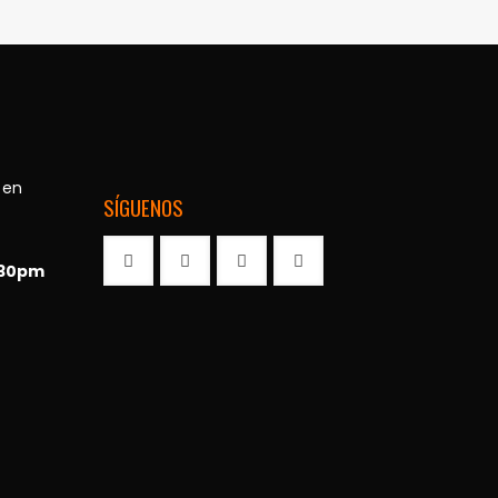
 en
SÍGUENOS
:30pm