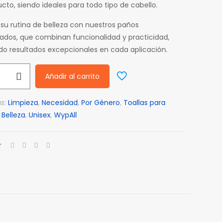
cto, siendo ideales para todo tipo de cabello.
su rutina de belleza con nuestros paños
zados, que combinan funcionalidad y practicidad,
o resultados excepcionales en cada aplicación.
Añadir al carrito
as:
Limpieza
,
Necesidad
,
Por Género
,
Toallas para
 Belleza
,
Unisex
,
WypAll
r