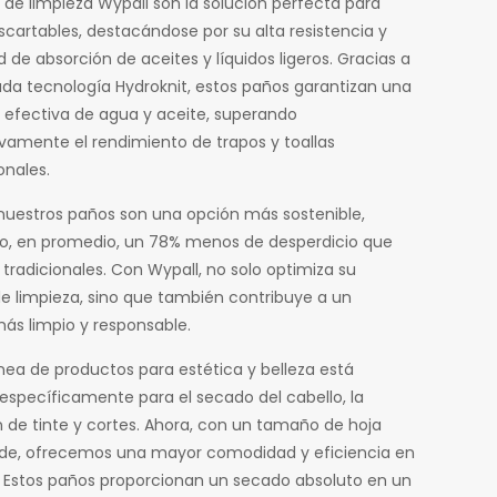
 de limpieza Wypall son la solución perfecta para
scartables, destacándose por su alta resistencia y
 de absorción de aceites y líquidos ligeros. Gracias a
da tecnología Hydroknit, estos paños garantizan una
 efectiva de agua y aceite, superando
tivamente el rendimiento de trapos y toallas
nales.
uestros paños son una opción más sostenible,
, en promedio, un 78% menos de desperdicio que
 tradicionales. Con Wypall, no solo optimiza su
e limpieza, sino que también contribuye a un
ás limpio y responsable.
ínea de productos para estética y belleza está
específicamente para el secado del cabello, la
n de tinte y cortes. Ahora, con un tamaño de hoja
de, ofrecemos una mayor comodidad y eficiencia en
 Estos paños proporcionan un secado absoluto en un