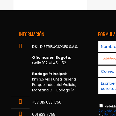
INFORMACIÓN
FORMULA
D&L DISTRIBUCIONES S.A.S:
Oficinas en Bogotá:
Calle 102 # 45 - 52
Bodega Principal:
Km 3.5 via Funza-Siberia
Parque Industrial Galicia,
Manzana D - Bodega 14
+57 315 633 1750
He leíd
Condicione
601 823 7755
y la
Polític