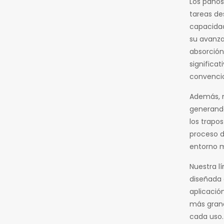
Los paños
tareas de
capacidad
su avanza
absorción
significa
convencio
Además, n
generando
los trapos
proceso d
entorno m
Nuestra l
diseñada 
aplicació
más gran
cada uso.