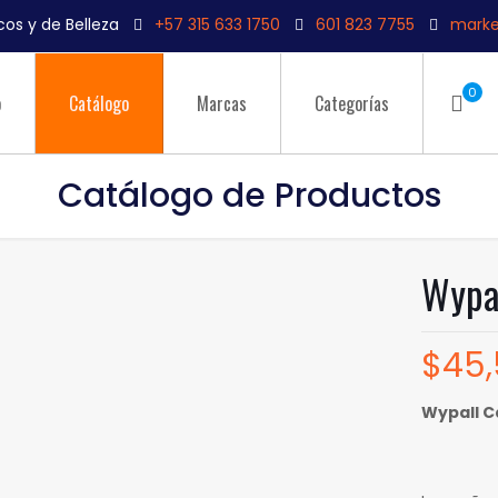
os y de Belleza
+57 315 633 1750
601 823 7755
marke
0
o
Catálogo
Marcas
Categorías
Catálogo de Productos
Wypal
$
45
Wypall C