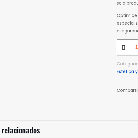
solo produ
Optimice 
especiali
asegurand
Wypall
Cabello
X70
Categorí
X
Estética y
50
Paños
cantidad
Comparti
 relacionados