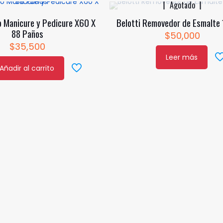
Agotado
o Manicure y Pedicure X60 X
Belotti Removedor de Esmalte
88 Paños
$
50,000
$
35,500
Leer más
Añadir al carrito