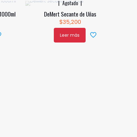
Agotado
 1000ml
DeMert Secante de Uñas
$
35,200
Leer más