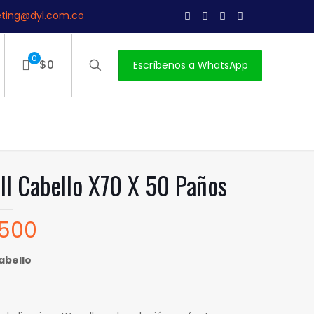
ting@dyl.com.co
0
$0
Escríbenos a WhatsApp
l Cabello X70 X 50 Paños
,500
abello