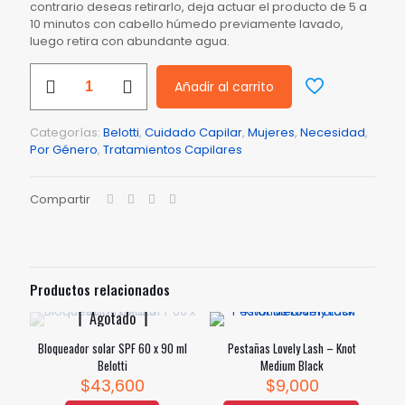
contrario deseas retirarlo, deja actuar el producto de 5 a
10 minutos con cabello húmedo previamente lavado,
luego retira con abundante agua.
Belotti
Añadir al carrito
Tratamiento
Liso
Progresivo
Categorías:
Belotti
,
Cuidado Capilar
,
Mujeres
,
Necesidad
,
/
Por Género
,
Tratamientos Capilares
Termoprotector
x
400
Compartir
Ml
cantidad
Productos relacionados
Agotado
Bloqueador solar SPF 60 x 90 ml
Pestañas Lovely Lash – Knot
Belotti
Medium Black
$
43,600
$
9,000