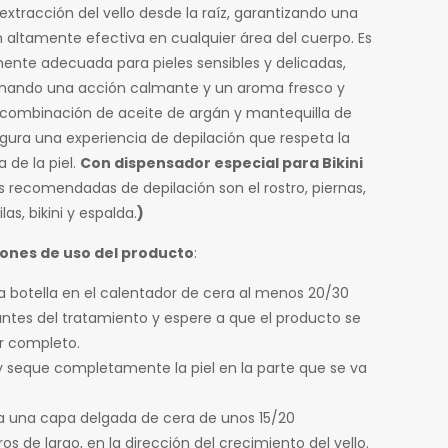
a extracción del vello desde la raíz, garantizando una
n altamente efectiva en cualquier área del cuerpo. Es
ente adecuada para pieles sensibles y delicadas,
nando una acción calmante y un aroma fresco y
 combinación de aceite de argán y mantequilla de
egura una experiencia de depilación que respeta la
 de la piel.
Con dispensador especial para Bikini
s recomendadas de depilación son el rostro, piernas,
las, bikini y espalda.
)
iones de uso del producto
:
 la botella en el calentador de cera al menos 20/30
ntes del tratamiento y espere a que el producto se
or completo.
 y seque completamente la piel en la parte que se va
da una capa delgada de cera de unos 15/20
s de largo, en la dirección del crecimiento del vello.