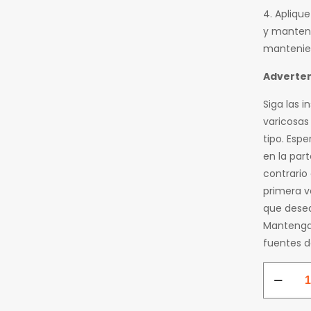
4. Apliqu
y manteni
mantenien
Adverten
Siga las i
varicosas 
tipo. Esp
en la part
contrario 
primera v
que desea
Mantenga 
fuentes d
Cera
Depilator
Roll