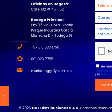
Oficinas en Bogotá:
Calle 102 # 45 - 52
Bodega Principal:
Km 3.5 via Funza-Siberia
Parque Industrial Galicia,
Manzana D - Bodega 14
+57 315 633 1750
601 823 7755
He leíd
marketing@dyl.com.co
Condicione
y la
Polític
© 2026
D&L Distribuciones S.A.S.
Derechos reservad