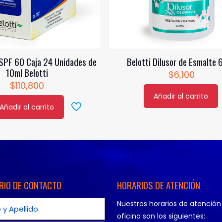
SPF 60 Caja 24 Unidades de
Belotti Dilusor de Esmalte 
10ml Belotti
$
6,100
$
110,800
Añadir al carrito
Añadir al carrito
RIO DE CONTACTO
HORARIOS DE ATENCIÓN
Nuestros horarios de atención
oficina son los siguientes: