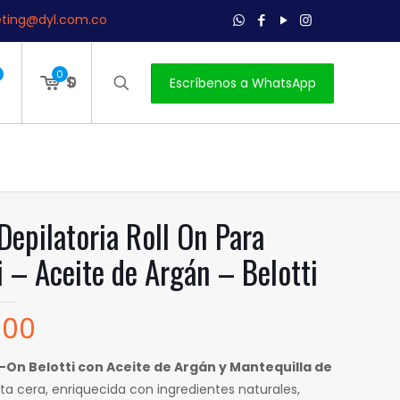
ting@dyl.com.co
0
$
0
Escríbenos a WhatsApp
Depilatoria Roll On Para
i – Aceite de Argán – Belotti
500
l-On Belotti con Aceite de Argán y Mantequilla de
ta cera, enriquecida con ingredientes naturales,