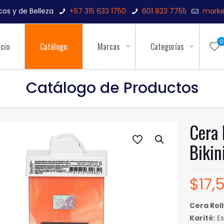
os y de Belleza
+57 315 633 1750
601 823 7755
marke
0
icio
Catálogo
Marcas
Categorías
Catálogo de Productos
Cera 
Bikin
$
17,
Cera Rol
Karité:
Es