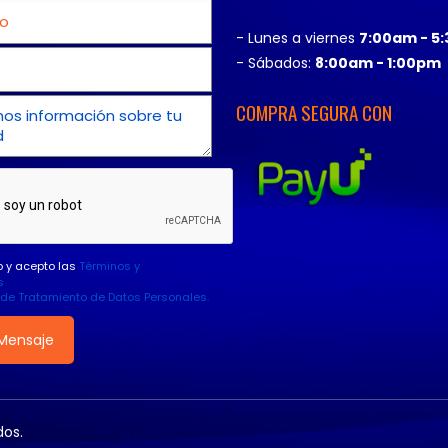
- Lunes a viernes
7:00am - 5
- Sábados:
8:00am - 1:00pm
COMPRA SEGURA CON
o y acepto las
Términos y
s
a de Tratamiento de Datos Personales.
os.