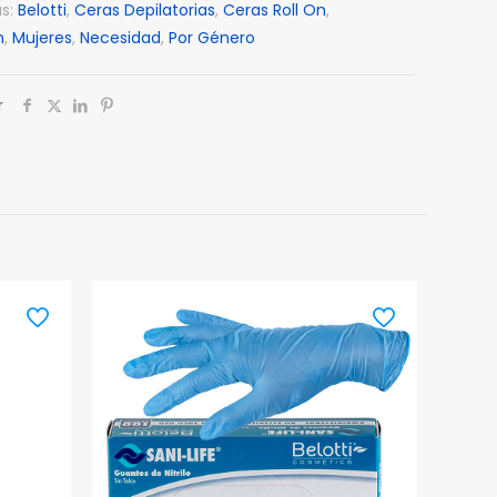
as:
Belotti
,
Ceras Depilatorias
,
Ceras Roll On
,
n
,
Mujeres
,
Necesidad
,
Por Género
r