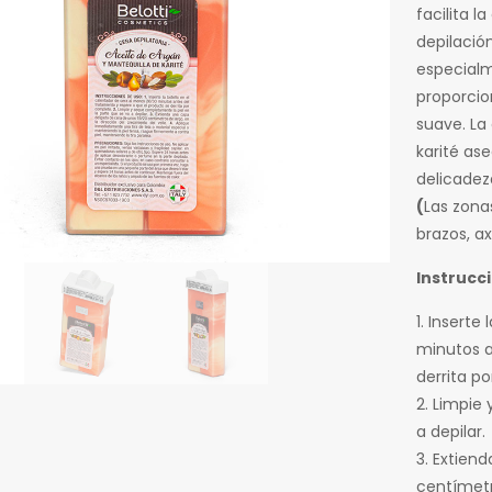
facilita l
depilació
especialm
proporcio
suave. La
karité as
delicadeza
(
Las zona
brazos, axi
Instrucc
1. Inserte
minutos a
derrita p
2. Limpie
a depilar.
3. Extien
centímetro