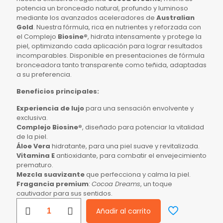
potencia un bronceado natural, profundo y luminoso
mediante los avanzados aceleradores de
Australian
Gold
. Nuestra fórmula, rica en nutrientes y reforzada con
el Complejo
Biosine®
, hidrata intensamente y protege la
piel, optimizando cada aplicación para lograr resultados
incomparables. Disponible en presentaciones de fórmula
bronceadora tanto transparente como teñida, adaptadas
a su preferencia.
Beneficios principales:
Experiencia de lujo
para una sensación envolvente y
exclusiva.
Complejo Biosine®
, diseñado para potenciar la vitalidad
de la piel.
Áloe Vera
hidratante, para una piel suave y revitalizada.
Vitamina E
antioxidante, para combatir el envejecimiento
prematuro.
Mezcla suavizante
que perfecciona y calma la piel.
Fragancia premium
:
Cocoa Dreams
, un toque
cautivador para sus sentidos.
AG
Añadir al carrito
ACCELERATOR
LOTION