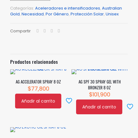
8
Categorías:
Aceleradores e intensificadores
,
Australian
OZ
Gold
,
Necesidad
,
Por Género
,
Protección Solar
,
Unisex
cantidad
Compartir
Productos relacionados
AG ACCELERATOR SPRAY 8 OZ
AG SPF 30 SPRAY GEL WITH
BRONZER 8 OZ
$
77,800
$
101,900
Añadir al carrito
Añadir al carrito