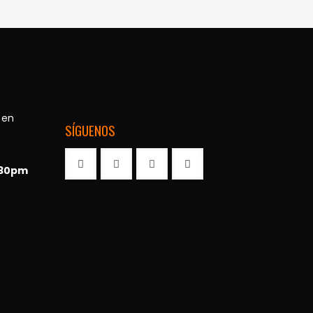
 en
SÍGUENOS
:30pm