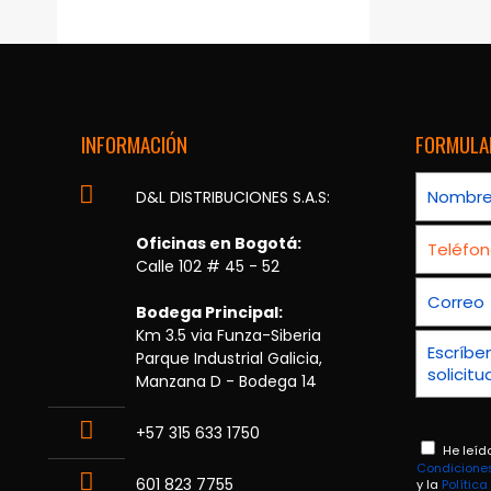
INFORMACIÓN
FORMULA
D&L DISTRIBUCIONES S.A.S:
Oficinas en Bogotá:
Calle 102 # 45 - 52
Bodega Principal:
Km 3.5 via Funza-Siberia
Parque Industrial Galicia,
Manzana D - Bodega 14
+57 315 633 1750
He leíd
Condicione
601 823 7755
y la
Polític