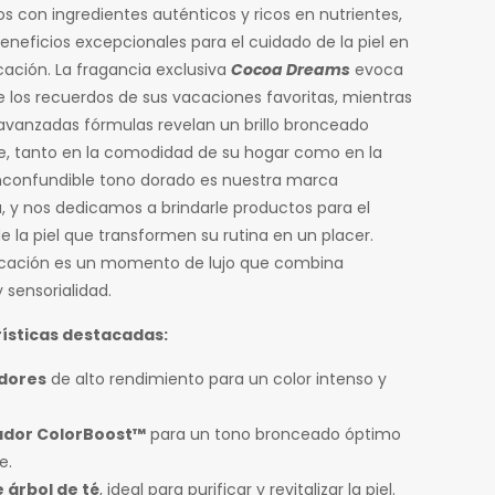
s con ingredientes auténticos y ricos en nutrientes,
eneficios excepcionales para el cuidado de la piel en
cación. La fragancia exclusiva
Cocoa Dreams
evoca
te los recuerdos de sus vacaciones favoritas, mientras
avanzadas fórmulas revelan un brillo bronceado
le, tanto en la comodidad de su hogar como en la
 inconfundible tono dorado es nuestra marca
a, y nos dedicamos a brindarle productos para el
e la piel que transformen su rutina en un placer.
icación es un momento de lujo que combina
y sensorialidad.
ísticas destacadas:
dores
de alto rendimiento para un color intenso y
ador ColorBoost™
para un tono bronceado óptimo
e.
 árbol de té
, ideal para purificar y revitalizar la piel.