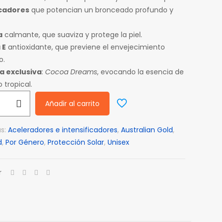
icadores
que potencian un bronceado profundo y
a
calmante, que suaviza y protege la piel.
 E
antioxidante, que previene el envejecimiento
o.
a exclusiva
:
Cocoa Dreams
, evocando la esencia de
 tropical.
Añadir al carrito
as:
Aceleradores e intensificadores
,
Australian Gold
,
ER
d
,
Por Género
,
Protección Solar
,
Unisex
r