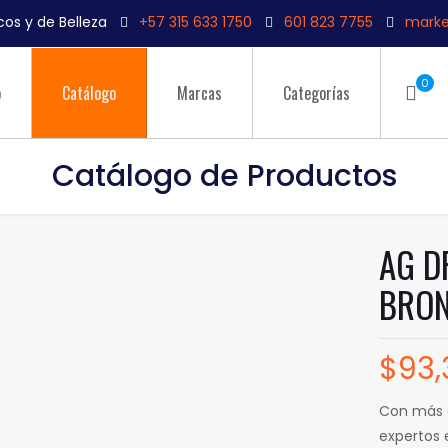
os y de Belleza
+57 315 633 1750
601 823 7755
marke
0
o
Catálogo
Marcas
Categorías
Catálogo de Productos
AG D
BRON
$
93,
Con más 
expertos 