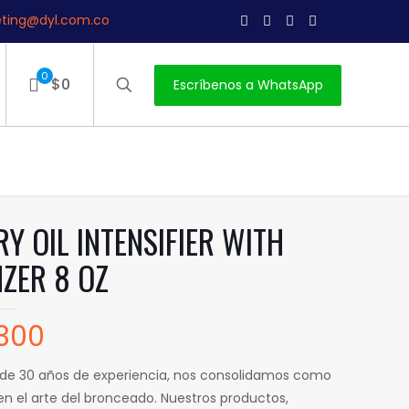
ting@dyl.com.co
0
$0
Escríbenos a WhatsApp
RY OIL INTENSIFIER WITH
ZER 8 OZ
300
de 30 años de experiencia, nos consolidamos como
en el arte del bronceado. Nuestros productos,