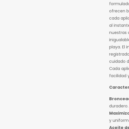
formulado
ofrecen b
cada apli
al instan
nuestras 
inigualab
playa. El
registrad
cuidado d
Cada apl
facilidad 
Caracter
Broncea
duradero.
Maximiz
y uniform
Aceite de