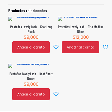
Las
opciones
Productos relacionados
se
pueden
elegir
Pestañas Lovely Lash – Knot Long
Pestañas Lovely Lash – Trio Medium
en
Black
Black
la
$
9,000
$
12,000
página
de
producto
Añadir al carrito
Añadir al carrito
Pestañas Lovely Lash – Knot Short
Brown
$
9,000
Añadir al carrito