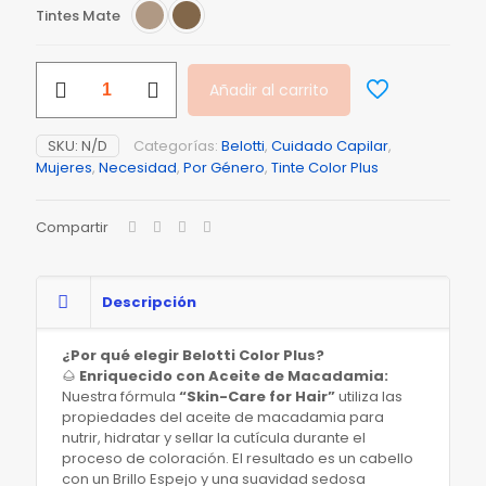
Tintes Mate
Tinte
Añadir al carrito
Color
Plus
Tonos
SKU:
N/D
Categorías:
Belotti
,
Cuidado Capilar
,
Mate
Mujeres
,
Necesidad
,
Por Género
,
Tinte Color Plus
–
Belotti
Profesional
Compartir
cantidad
Descripción
​¿Por qué elegir Belotti Color Plus?
​🌰
Enriquecido con Aceite de Macadamia:
Nuestra fórmula
“Skin-Care for Hair”
utiliza las
propiedades del aceite de macadamia para
nutrir, hidratar y sellar la cutícula durante el
proceso de coloración. El resultado es un cabello
con un Brillo Espejo y una suavidad sedosa