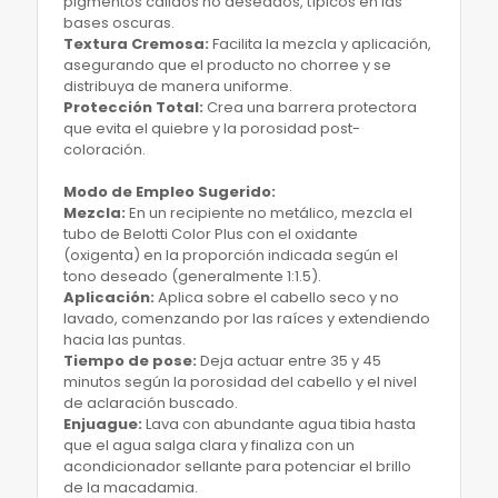
pigmentos cálidos no deseados, típicos en las
bases oscuras.
​Textura Cremosa:
Facilita la mezcla y aplicación,
asegurando que el producto no chorree y se
distribuya de manera uniforme.
​Protección Total:
Crea una barrera protectora
que evita el quiebre y la porosidad post-
coloración.
Modo de Empleo Sugerido:
​Mezcla:
En un recipiente no metálico, mezcla el
tubo de Belotti Color Plus con el oxidante
(oxigenta) en la proporción indicada según el
tono deseado (generalmente 1:1.5).
​Aplicación:
Aplica sobre el cabello seco y no
lavado, comenzando por las raíces y extendiendo
hacia las puntas.
​Tiempo de pose:
Deja actuar entre 35 y 45
minutos según la porosidad del cabello y el nivel
de aclaración buscado.
​Enjuague:
Lava con abundante agua tibia hasta
que el agua salga clara y finaliza con un
acondicionador sellante para potenciar el brillo
de la macadamia.