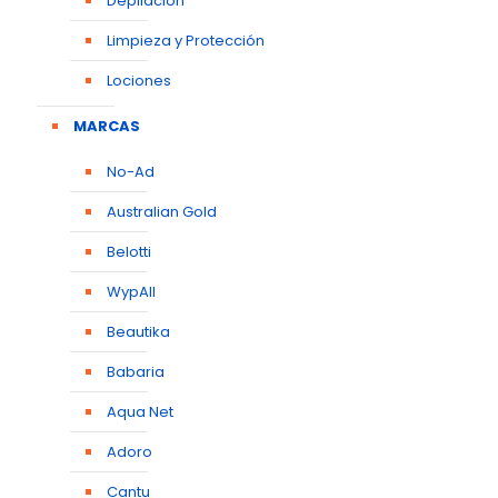
Depilación
Limpieza y Protección
Lociones
MARCAS
No-Ad
Australian Gold
Belotti
WypAll
Beautika
Babaria
Aqua Net
Adoro
Cantu