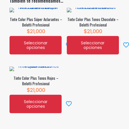
También te recomendamos…
Tinte Color Plus Súper Aclarantes –
Tinte Color Plus Tonos Chocolate –
Belotti Profesional
Belotti Profesional
$
21,000
$
21,000
Seleccionar
Seleccionar
opciones
opciones
Este
Este
producto
producto
tiene
tiene
múltiples
múltiples
variantes.
variantes.
Las
Las
Tinte Color Plus Tonos Rojos –
opciones
opciones
Belotti Profesional
se
se
$
21,000
pueden
pueden
elegir
elegir
Seleccionar
en
en
opciones
Este
la
la
producto
página
página
tiene
de
de
múltiples
producto
producto
variantes.