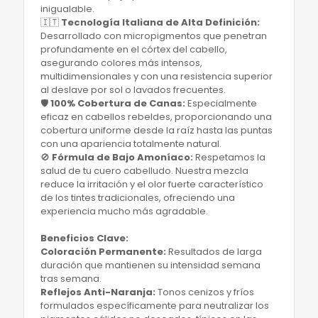
inigualable.
​🇮🇹
Tecnología Italiana de Alta Definición:
Desarrollado con micropigmentos que penetran
profundamente en el córtex del cabello,
asegurando colores más intensos,
multidimensionales y con una resistencia superior
al deslave por sol o lavados frecuentes.
​🛡️
100% Cobertura de Canas:
Especialmente
eficaz en cabellos rebeldes, proporcionando una
cobertura uniforme desde la raíz hasta las puntas
con una apariencia totalmente natural.
​🚫
Fórmula de Bajo Amoníaco:
Respetamos la
salud de tu cuero cabelludo. Nuestra mezcla
reduce la irritación y el olor fuerte característico
de los tintes tradicionales, ofreciendo una
experiencia mucho más agradable.
​Beneficios Clave:
​Coloración Permanente:
Resultados de larga
duración que mantienen su intensidad semana
tras semana.
​Reflejos Anti-Naranja:
Tonos cenizos y fríos
formulados específicamente para neutralizar los