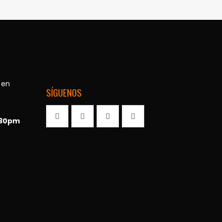
 en
SÍGUENOS
:30pm