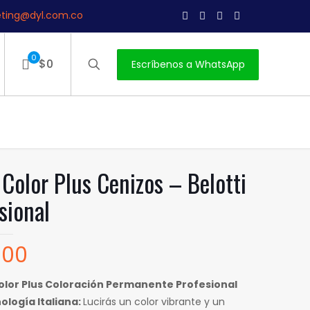
ting@dyl.com.co
0
$0
Escríbenos a WhatsApp
 Color Plus Cenizos – Belotti
sional
000
Color Plus Coloración Permanente Profesional
ología Italiana:
Lucirás un color vibrante y un