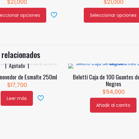
$
21,000
$
21,000
leccionar opciones
Seleccionar opciones
Este
cto
producto
tiene
ples
múltiples
tes.
variantes.
 relacionados
Las
nes
Agotado
opciones
se
emovedor de Esmalte 250ml
Belotti Caja de 100 Guantes de
en
pueden
Negros
$
17,700
elegir
$
54,000
en
Leer más
la
Añadir al carrito
a
página
de
cto
producto