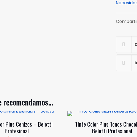
Necesida
–
Belotti
Profesion
Comparti
cantidad
D
I
te recomendamos…
or Plus Cenizos – Belotti
Tinte Color Plus Tonos Choco
Profesional
Belotti Profesional