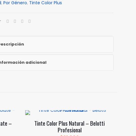
d
,
Por Género
,
Tinte Color Plus
al
r
escripción
nformación adicional
late –
Tinte Color Plus Natural – Belotti
Profesional