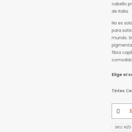
cabello p
de Italia.
No es sol
para satis
mundo. Su
pigmentac
fibra capi
comodidad
Elige el 
Tintes Ce
Tinte
Color
Plus
SKU:
N/D
Cenizos