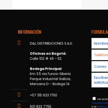
INFORMACIÓN
FORMULA
D&L DISTRIBUCIONES S.A.S:
Oficinas en Bogotá:
Calle 102 # 45 - 52
Bodega Principal:
Km 3.5 via Funza-Siberia
Parque Industrial Galicia,
Manzana D - Bodega 14
+57 315 633 1750
He leíd
Condicione
601 823 7755
y la
Polític