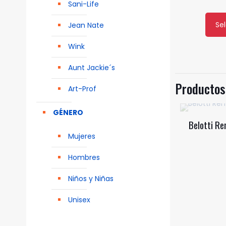
Sani-Life
Se
Jean Nate
Este
produ
Wink
tiene
Aunt Jackie´s
múlti
varian
Productos
Art-Prof
Las
opcio
GÉNERO
se
Belotti R
pued
Mujeres
elegir
en
Hombres
la
Niños y Niñas
págin
de
Unisex
produ