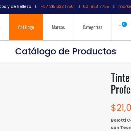
os y de Belleza
+57 315 633 1750
601 823 7755
marke
0
o
Catálogo
Marcas
Categorías
Catálogo de Productos
Tinte
Profe
$
21,
Belotti 
con Tecn