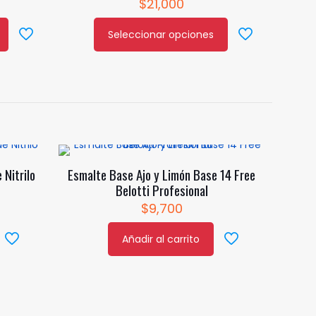
$
21,000
Seleccionar opciones
Este
producto
tiene
múltiples
variantes.
Las
opciones
se
 Nitrilo
Esmalte Base Ajo y Limón Base 14 Free
pueden
Belotti Profesional
elegir
$
9,700
en
la
Añadir al carrito
página
de
producto